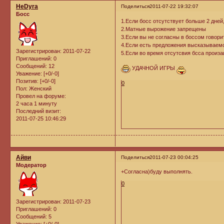
НеDyra
Поделиться
2011-07-22 19:32:07
Босс
1.Если босс отсутствует больше 2 дней
2.Матные вырожение запрещены
3.Если вы не согласны в боссом говори
4.Если есть предложения высказываем
Зарегистрирован
: 2011-07-22
5.Если во время отсутсвия бсса произ
Приглашений:
0
Сообщений:
12
УДАЧНОЙ ИГРЫ
Уважение:
[+0/-0]
Позитив:
[+0/-0]
0
Пол:
Женский
Провел на форуме:
2 часа 1 минуту
Последний визит:
2011-07-25 10:46:29
Айви
Поделиться
2011-07-23 00:04:25
Модератор
+Согласна)буду выполнять.
0
Зарегистрирован
: 2011-07-23
Приглашений:
0
Сообщений:
5