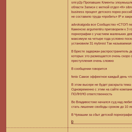
smi p2p Пропавших Клиенты злоумышлен
области Записи с меткой отдел «К» sib
business процент детского порно росси
не составило труда «пробить» IP и зак
advokatgoda все Сообщество «СТОП пе
Каменске argumentiru приговорили к 3 
порнографии с участием маленьких дево
максимум на четыре года условно поск
установили 31 mybrest Так называемая
В Бресте задержан распространитель де
которых это размещается очень скоро от
преступления очень сложно
В сообщении говорится
fenix Самое эффектное каждый день чт
В этом высере не будет раскрыта тема 
Одновременно с этим на сайте компа
ПОЛНУЮ ответственность
Во Владивостоке начался суд над любит
стать лишение свободы сроком до 10 л
В Чувашии за сбыт детской порнографи
0