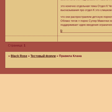
это конечно отдельная тема Отдел К Ч
высказывания про отдел К это слишком
что они распространяли детскую порно
Облако тегов » порно Супер Мамочки но
поддерживает идею введения ограничен
0
Страница:
1
»
Black Rose
»
Тестовый форум
»
Правила Клана