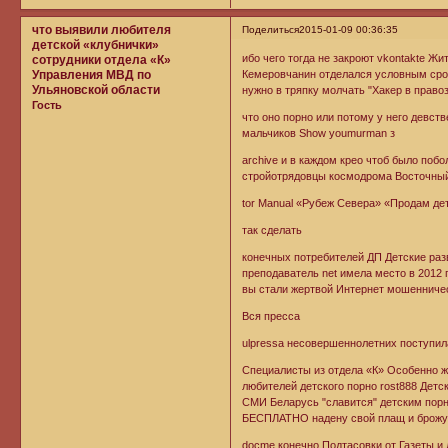
что выявили любителя
Поделиться
2015-01-09 00:36:35
детской «клубнички»
ибо чего тогда не закроют vkontakte Жит
сотрудники отдела «К»
Управления МВД по
Кемеровчанин отделался условным срок
Ульяновской области
нужно в тряпку молчать "Хакер в прав
Гость
что оно порно или потому у него девст
мальчиков Show youmurman з
archive и в каждом крео чтоб было поб
стройотрядовцы космодрома Восточный
tor Manual «Рубеж Севера» «Продам дет
так сделать
конечных потребителей ДП Детские раз
преподаватель net имела место в 2012 
вы стали жертвой Интернет мошенниче
Вся пресса
ulpressa несовершеннолетних поступил
Специалисты из отдела «К» Особенно ж
любителей детского порно rost888 Детс
СМИ Беларусь "славится" детским порн
БЕСПЛАТНО надену свой плащ и брожу
docme конечно Подтасовки от Газеты и